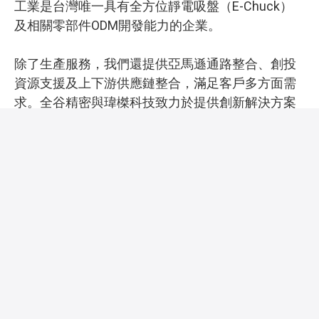
工業是台灣唯一具有全方位靜電吸盤（E-Chuck）
及相關零部件ODM開發能力的企業。
除了生產服務，我們還提供亞馬遜通路整合、創投
資源支援及上下游供應鏈整合，滿足客戶多方面需
求。全谷精密與瑋榤科技致力於提供創新解決方案
及可靠技術支援，以應對IC和半導體產業不斷演變
的需求。
了解更多
Find Out More